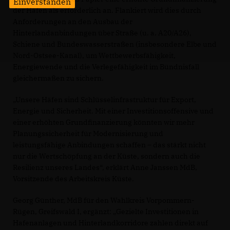
Einverstanden
der Häfen als erforderlich an. Flankiert wird dies durch
Anforderungen an den Ausbau der
Hinterlandanbindungen über Straße (u. a. A20/A26),
Schiene und Bundeswasserstraßen (insbesondere Elbe und
Nord-Ostsee-Kanal), um Wettbewerbsfähigkeit,
Energiewende und die Verlegefähigkeit im Bündnisfall
gleichermaßen zu sichern.
Unsere Häfen sind Schlüsselinfrastruktur für Export,
Energie und Sicherheit. Mit einer Investitionsoffensive und
einer erhöhten Grundfinanzierung könnten wir mehr
Planungssicherheit für Modernisierung und
leistungsfähige Anbindungen schaffen – das stärkt nicht
nur die Wertschöpfung an der Küste, sondern auch die
Resilienz unseres Landes“, erklärt Anne Janssen MdB,
Vorsitzende des Arbeitskreis Küste.
Georg Günther, MdB für den Wahlkreis Vorpommern-
Rügen, Greifswald I, ergänzt: „Gezielte Investitionen in
Hafenanlagen und Hinterlandkorridore zahlen direkt auf