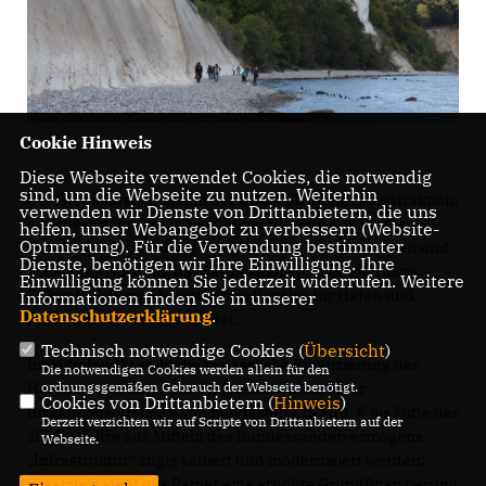
Cookie Hinweis
Diese Webseite verwendet Cookies, die notwendig
sind, um die Webseite zu nutzen. Weiterhin
Der Arbeitskreis Küste in der CDU/CSU-Bundestagsfraktion,
verwenden wir Dienste von Drittanbietern, die uns
ein Zusammenschluss von Abgeordneten aus Bremen,
helfen, unser Webangebot zu verbessern (Website-
Optmierung). Für die Verwendung bestimmter
Hamburg, Mecklenburg-Vorpommern, Niedersachsen und
Dienste, benötigen wir Ihre Einwilligung. Ihre
Schleswig-Holstein, hat das Positionspapier „Maritime
Einwilligung können Sie jederzeit widerrufen. Weitere
Zukunft sichern – Investitionsoffensive für Häfen und
Informationen finden Sie in unserer
Datenschutzerklärung
.
Infrastruktur“ verabschiedet.
Technisch notwendige Cookies (
Übersicht
)
Im Mittelpunkt steht die verlässliche Finanzierung der
Die notwendigen Cookies werden allein für den
ordnungsgemäßen Gebrauch der Webseite benötigt.
Hafeninfrastruktur: Die Häfen sollten mit einer
Cookies von Drittanbietern (
Hinweis
)
Investitionsoffensive von mindestens 15 Mrd. € bis Mitte der
Derzeit verzichten wir auf Scripte von Drittanbietern auf der
2030er Jahre aus Mitteln des Bundessondervermögens
Webseite.
Infrastruktur“ zügig saniert und modernisiert werden;
zusätzlich sieht das Papier eine erhöhte Grundfinanzierung